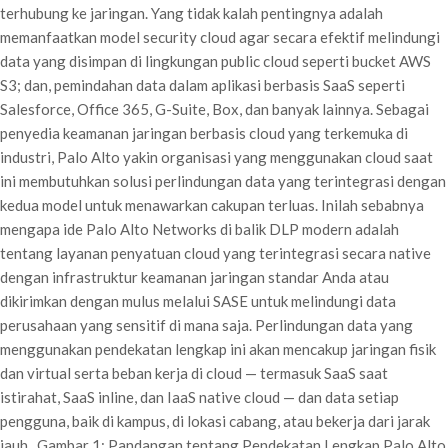
terhubung ke jaringan. Yang tidak kalah pentingnya adalah
memanfaatkan model security cloud agar secara efektif melindungi
data yang disimpan di lingkungan public cloud seperti bucket AWS
S3; dan, pemindahan data dalam aplikasi berbasis SaaS seperti
Salesforce, Office 365, G-Suite, Box, dan banyak lainnya. Sebagai
penyedia keamanan jaringan berbasis cloud yang terkemuka di
industri, Palo Alto yakin organisasi yang menggunakan cloud saat
ini membutuhkan solusi perlindungan data yang terintegrasi dengan
kedua model untuk menawarkan cakupan terluas. Inilah sebabnya
mengapa ide Palo Alto Networks di balik DLP modern adalah
tentang layanan penyatuan cloud yang terintegrasi secara native
dengan infrastruktur keamanan jaringan standar Anda atau
dikirimkan dengan mulus melalui SASE untuk melindungi data
perusahaan yang sensitif di mana saja. Perlindungan data yang
menggunakan pendekatan lengkap ini akan mencakup jaringan fisik
dan virtual serta beban kerja di cloud — termasuk SaaS saat
istirahat, SaaS inline, dan IaaS native cloud — dan data setiap
pengguna, baik di kampus, di lokasi cabang, atau bekerja dari jarak
jauh . Gambar 1: Pandangan tentang Pendekatan Lengkap Palo Alto