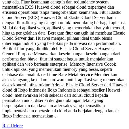
yang ada. Fitur keamanan canggih dan redundancy system
memastikan ECS Huawei cloud sebagai cloud terpercaya dan
efisiensi operational tanpa mengorbankan keamanan. Fitur Elastic
Cloud Server (ECS) Huawei Cloud Elastic Cloud Server hadir
dengan fitur-fitur yang canggih untuk mendukung berbagai aplikasi.
Mulai dari aplikasi web, aplikasi yang memerlukan banyak memori,
hingga pengolahan data. Beragam fitur canggih ini membuat Elastic
Cloud Server dari Huawei menjadi pilihan ideal untuk bisnis
diberbagai industri yang berfokus pada inovasi dan pertumbuhan.
Berikut fitur yang dimiliki oleh Elastic Cloud Server Huawei.
General Purpose Menawarkan keseimbangan keseimbangan dari
performa dan biaya, fitur ini sangat bagus untuk menjalankan
aplikasi dan web berbasis enterprise. Memory Intensive Cocok
untuk aplikasi yang memerlukan memory yang besar, seperti
database dan analitik real-time Bare Metal Service Memberikan
akses langsung ke dalam hardware untuk aplikasi yang memerlukan
akses kontrol infrastruktur. Adopsi Elastic Cloud Server dari Huawei
cloud di Ilogo Indonesia Ilogo Indonesia sebagai reseller Huawei
cloud, menawarkan lebih sekedar dari solusi cloud kepada
perusahaan anda, disertai dengan dukungan teknis yang
berpengalaman dan layanan after sales yang memastikan
implementasi dan operasional cloud anda berjalan dengan lancar.
Ilogo Indonesia memastikan…
Read More