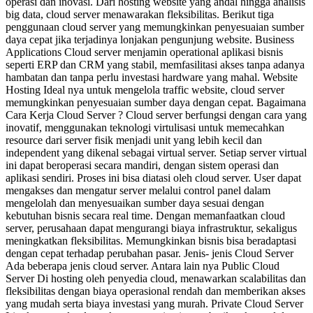
operasi dan inovasi. Dari hosting website yang andal hingga analisis
big data, cloud server menawarakan fleksibilitas. Berikut tiga
penggunaan cloud server yang memungkinkan penyesuaian sumber
daya cepat jika terjadinya lonjakan pengunjung website. Business
Applications Cloud server menjamin operational aplikasi bisnis
seperti ERP dan CRM yang stabil, memfasilitasi akses tanpa adanya
hambatan dan tanpa perlu investasi hardware yang mahal. Website
Hosting Ideal nya untuk mengelola traffic website, cloud server
memungkinkan penyesuaian sumber daya dengan cepat. Bagaimana
Cara Kerja Cloud Server ? Cloud server berfungsi dengan cara yang
inovatif, menggunakan teknologi virtulisasi untuk memecahkan
resource dari server fisik menjadi unit yang lebih kecil dan
independent yang dikenal sebagai virtual server. Setiap server virtual
ini dapat beroperasi secara mandiri, dengan sistem operasi dan
aplikasi sendiri. Proses ini bisa diatasi oleh cloud server. User dapat
mengakses dan mengatur server melalui control panel dalam
mengelolah dan menyesuaikan sumber daya sesuai dengan
kebutuhan bisnis secara real time. Dengan memanfaatkan cloud
server, perusahaan dapat mengurangi biaya infrastruktur, sekaligus
meningkatkan fleksibilitas. Memungkinkan bisnis bisa beradaptasi
dengan cepat terhadap perubahan pasar. Jenis- jenis Cloud Server
Ada beberapa jenis cloud server. Antara lain nya Public Cloud
Server Di hosting oleh penyedia cloud, menawarkan scalabilitas dan
fleksibilitas dengan biaya operasional rendah dan memberikan akses
yang mudah serta biaya investasi yang murah. Private Cloud Server