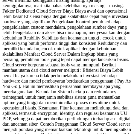
server memiliki keunggulan masing masing, apa saja
keunggulannya, mari kita bahas kelebihan nya masing – masing.
Faktor Dedicated Cloud Server Biaya Biaya awal dan operasional
lebih besar Efisiensi biaya dengan skalabilitas cepat tanpa investasi
hardware yang signifikan Pengelolaan Kontrol penuh terhadap
pengelolaahan custom mendalam, pengolahaan sumber daya yang
lebih Pengelolaan dan akses bisa dimanapun, menyesuaikan dengan
kebutuhan Reability Stabilitas dan keamanan tinggi , cocok untuk
aplikasi yang butuh performa tinggi dan konsisten Redudancy dan
memiliki keandalan, cocok untuk aplikasi dengan kebutuhan
skalabilitas Manfaat Cloud Server Dalam lingkup bisnis yang
bersaing, pemilihan tools yang tepat dapat memperlancarkan bisnis.
Cloud server berperan sebagai tools yang mumpuni. Berikut
manfaat utama dari cloud server meliputi : Efisiensi Biaya Lebih
hemat biaya karena tidak perlu melakukan investasi terhadap
hardware dan model pembayaran berdasarkan penggunaan ( Pay As
You Go ). Hal ini memastikan perusahaan membayar apa yang
mereka gunakan. Keandalan Sistem backup dan redundancy
terintegrasi, untuk menjamin stabilitas sistem guna memastikan
uptime yang tinggi dan meminimalkan proses downtime untuk
operasional bisnis. Keamanan Fitur keamanan melindungi data dan
aplikasi, termasuk encryption, identity, dan regulasi keamanan UU
PDP, sehingga dapat memberikan perlindungan terhadap aset digital
dari ancaman siber. Contoh Penggunaan Cloud Server Cloud server
menjadi pondasi yang memanfaatkan teknologi untuk meningkatkan