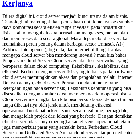
Kerjanya
Di era digital ini, cloud server menjadi kunci utama dalam bisnis.
Teknologi ini memungkinkan perusahaan untuk mengakses sumber
daya komputasi secara efisien tanpa investasi pada infrastruktur
fisik. Hal ini mengubah cara perusahaan mengakses, mengelolah
dan memproses data secara global. Masa depan cloud server akan
memainkan peran penting dalam berbagai sector termasuk AI (
Artificial Intelligence ), big data, dan internet of thing. Lantas
mengapa cloud server bisa mendorong inovasi ? mari kita bahas.
Penjelasan Cloud Server Cloud server adalah server virtual yang
beroperasi dalam cloud computing, fleksibilitas , skalabilitas, dan
efisiensi. Berbeda dengan server fisik yang terbatas pada hardware,
cloud server memungkinkan akses dan pengolahan melalui internet.
Dengan adanya, cloud server. Perusahaan dapat mengurangi
ketergantungan pada server fisik, fleksibilitas kebutuhan yang bisa
disesuaikan dengan sumber daya, memperlancarkan operasi bisnis.
Cloud server memungkinkan kita bisa berkolaborasi dengan tim lain
tanpa dibatasi nya oleh jarak untuk mendukung efisiensi
operasional.Tim dapat bekerja sama secara real time, berbagi file,
dan mengelolah projek dari lokasi yang berbeda. Dengan demikian,
cloud server tidak hanya meningkatkan efisiensi operational tetapi
juga memperkuat pasar yang semakin ketat. Perbedaan Cloud
Server dan Dedicated Server Antara cloud server ataupun dedicated