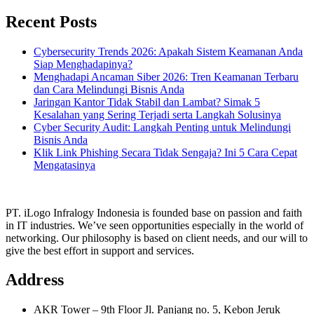
Recent Posts
Cybersecurity Trends 2026: Apakah Sistem Keamanan Anda
Siap Menghadapinya?
Menghadapi Ancaman Siber 2026: Tren Keamanan Terbaru
dan Cara Melindungi Bisnis Anda
Jaringan Kantor Tidak Stabil dan Lambat? Simak 5
Kesalahan yang Sering Terjadi serta Langkah Solusinya
Cyber Security Audit: Langkah Penting untuk Melindungi
Bisnis Anda
Klik Link Phishing Secara Tidak Sengaja? Ini 5 Cara Cepat
Mengatasinya
PT. iLogo Infralogy Indonesia is founded base on passion and faith
in IT industries. We’ve seen opportunities especially in the world of
networking. Our philosophy is based on client needs, and our will to
give the best effort in support and services.
Address
AKR Tower – 9th Floor Jl. Panjang no. 5, Kebon Jeruk