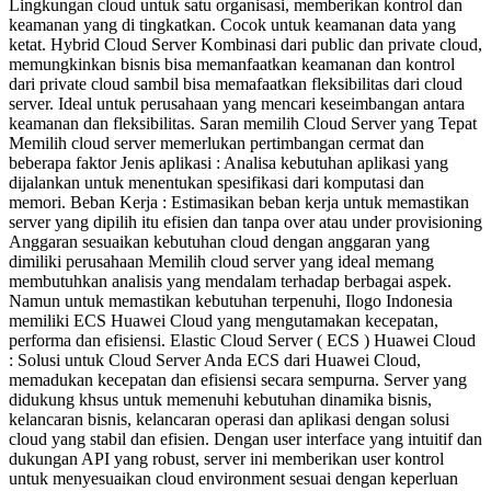
Lingkungan cloud untuk satu organisasi, memberikan kontrol dan
keamanan yang di tingkatkan. Cocok untuk keamanan data yang
ketat. Hybrid Cloud Server Kombinasi dari public dan private cloud,
memungkinkan bisnis bisa memanfaatkan keamanan dan kontrol
dari private cloud sambil bisa memafaatkan fleksibilitas dari cloud
server. Ideal untuk perusahaan yang mencari keseimbangan antara
keamanan dan fleksibilitas. Saran memilih Cloud Server yang Tepat
Memilih cloud server memerlukan pertimbangan cermat dan
beberapa faktor Jenis aplikasi : Analisa kebutuhan aplikasi yang
dijalankan untuk menentukan spesifikasi dari komputasi dan
memori. Beban Kerja : Estimasikan beban kerja untuk memastikan
server yang dipilih itu efisien dan tanpa over atau under provisioning
Anggaran sesuaikan kebutuhan cloud dengan anggaran yang
dimiliki perusahaan Memilih cloud server yang ideal memang
membutuhkan analisis yang mendalam terhadap berbagai aspek.
Namun untuk memastikan kebutuhan terpenuhi, Ilogo Indonesia
memiliki ECS Huawei Cloud yang mengutamakan kecepatan,
performa dan efisiensi. Elastic Cloud Server ( ECS ) Huawei Cloud
: Solusi untuk Cloud Server Anda ECS dari Huawei Cloud,
memadukan kecepatan dan efisiensi secara sempurna. Server yang
didukung khsus untuk memenuhi kebutuhan dinamika bisnis,
kelancaran bisnis, kelancaran operasi dan aplikasi dengan solusi
cloud yang stabil dan efisien. Dengan user interface yang intuitif dan
dukungan API yang robust, server ini memberikan user kontrol
untuk menyesuaikan cloud environment sesuai dengan keperluan